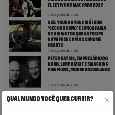
FLEETWOOD MAC PARA 2027
7 de agosto de 2026
NEIL YOUNG ANUNCIA ÁLBUM
‘SECOND SONG’ E LANÇA FAIXA
DE 11 MINUTOS QUE ANTECIPA
NOVA FASE COM OS CHROME
HEARTS
7 de agosto de 2026
PETER KATSIS, EMPRESÁRIO DO
KORN, LIMP BIZKIT E SMASHING
PUMPKINS, MORRE AOS 69 ANOS
7 de agosto de 2026
QUAL MUNDO VOCÊ QUER CURTIR?
PEÇA SUA MÚSICA