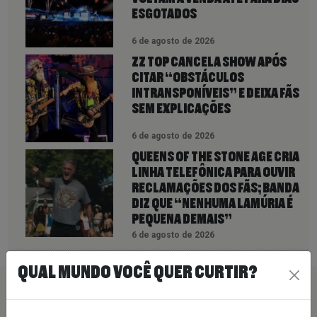
ESGOTADOS
6 de agosto de 2026
ZZ TOP CANCELA SHOW APÓS
CITAR “OBSTÁCULOS
INTRANSPONÍVEIS” E DEIXA FÃS
SEM EXPLICAÇÕES
6 de agosto de 2026
QUEENS OF THE STONE AGE CRIA
LINHA TELEFÔNICA PARA OUVIR
RECLAMAÇÕES DOS FÃS; BANDA
DIZ QUE “NENHUMA LAMÚRIA É
PEQUENA DEMAIS”
6 de agosto de 2026
QUAL MUNDO VOCÊ QUER CURTIR?
PEÇA SUA MÚSICA