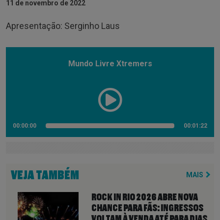
11 de novembro de 2022
Apresentação: Serginho Laus
Mundo Livre Xtremers
00:00:00
00:01:22
VEJA TAMBÉM
MAIS
ROCK IN RIO 2026 ABRE NOVA
CHANCE PARA FÃS: INGRESSOS
VOLTAM À VENDA ATÉ PARA DIAS