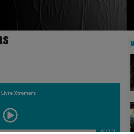
RS
Livre Xtremers
00:01:31