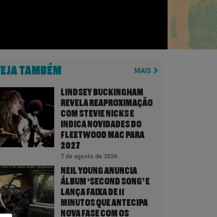
VEJA TAMBÉM
MAIS
LINDSEY BUCKINGHAM
REVELA REAPROXIMAÇÃO
COM STEVIE NICKS E
INDICA NOVIDADES DO
FLEETWOOD MAC PARA
2027
7 de agosto de 2026
NEIL YOUNG ANUNCIA
ÁLBUM ‘SECOND SONG’ E
LANÇA FAIXA DE 11
MINUTOS QUE ANTECIPA
NOVA FASE COM OS