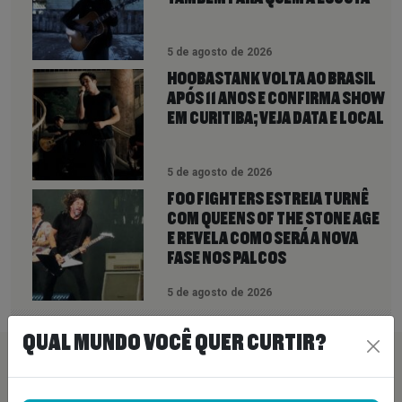
5 de agosto de 2026
HOOBASTANK VOLTA AO BRASIL
APÓS 11 ANOS E CONFIRMA SHOW
EM CURITIBA; VEJA DATA E LOCAL
5 de agosto de 2026
FOO FIGHTERS ESTREIA TURNÊ
COM QUEENS OF THE STONE AGE
E REVELA COMO SERÁ A NOVA
FASE NOS PALCOS
5 de agosto de 2026
QUAL MUNDO VOCÊ QUER CURTIR?
PEÇA SUA MÚSICA