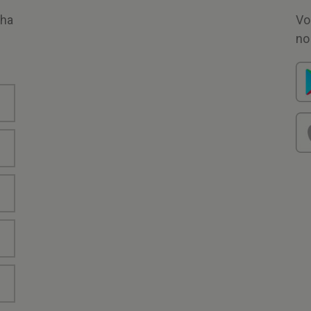
nha
Vo
no