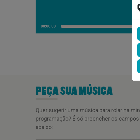
00:00:00
PEÇA SUA MÚSICA
Quer sugerir uma música para rolar na mi
programação? É só preencher os campos
abaixo: