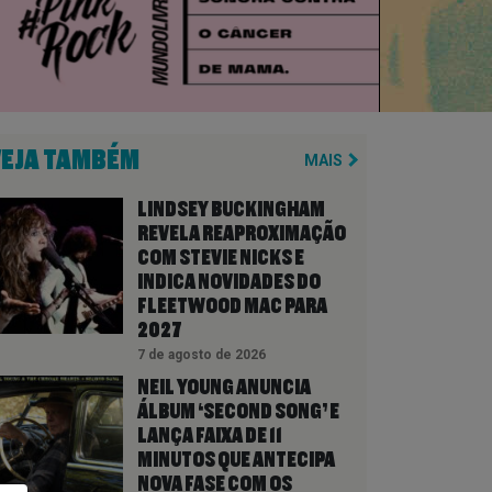
VEJA TAMBÉM
MAIS
LINDSEY BUCKINGHAM
REVELA REAPROXIMAÇÃO
COM STEVIE NICKS E
INDICA NOVIDADES DO
FLEETWOOD MAC PARA
2027
7 de agosto de 2026
NEIL YOUNG ANUNCIA
ÁLBUM ‘SECOND SONG’ E
LANÇA FAIXA DE 11
MINUTOS QUE ANTECIPA
NOVA FASE COM OS