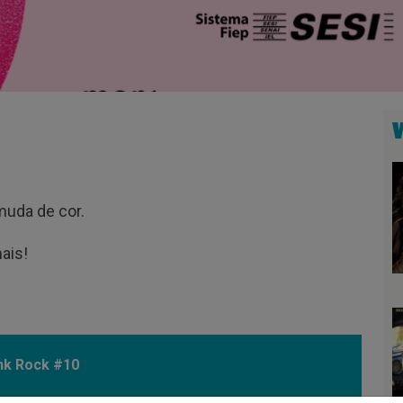
muda de cor.
ais!
nk Rock #10