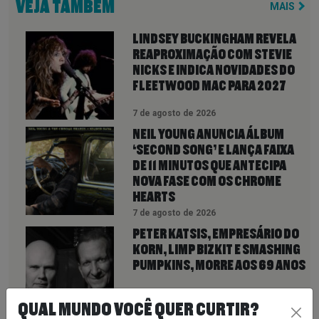
VEJA TAMBÉM
MAIS
LINDSEY BUCKINGHAM REVELA
REAPROXIMAÇÃO COM STEVIE
NICKS E INDICA NOVIDADES DO
FLEETWOOD MAC PARA 2027
7 de agosto de 2026
NEIL YOUNG ANUNCIA ÁLBUM
‘SECOND SONG’ E LANÇA FAIXA
DE 11 MINUTOS QUE ANTECIPA
NOVA FASE COM OS CHROME
HEARTS
7 de agosto de 2026
PETER KATSIS, EMPRESÁRIO DO
KORN, LIMP BIZKIT E SMASHING
PUMPKINS, MORRE AOS 69 ANOS
QUAL MUNDO VOCÊ QUER CURTIR?
7 de agosto de 2026