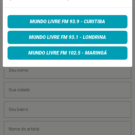
PEÇA SUA MÚSICA
MUNDO LIVRE FM 93.9 - CURITIBA
MUNDO LIVRE FM 93.1 - LONDRINA
Quer sugerir uma música para rolar na minha
programação? É só preencher os campos abaixo:
MUNDO LIVRE FM 102.5 - MARINGÁ