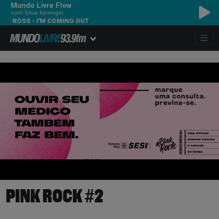
Mundo Livre Flow
com Silvia Sprenger
A ROSS - I'M COMING OUT
PINK ROCK #2