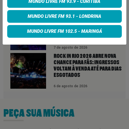
MUNDO LIVRE FM 93.9 - CURITIBA
7 de agosto de 2026
MUNDO LIVRE FM 93.1 - LONDRINA
FOO FIGHTERS ANUNCIA TURNÊ
PELA AMÉRICA DO SUL EM 2027 E
DEIXA BRASIL FORA DA PRIMEIRA
MUNDO LIVRE FM 102.5 - MARINGÁ
ETAPA
7 de agosto de 2026
ROCK IN RIO 2026 ABRE NOVA
CHANCE PARA FÃS: INGRESSOS
VOLTAM À VENDA ATÉ PARA DIAS
ESGOTADOS
6 de agosto de 2026
PEÇA SUA MÚSICA