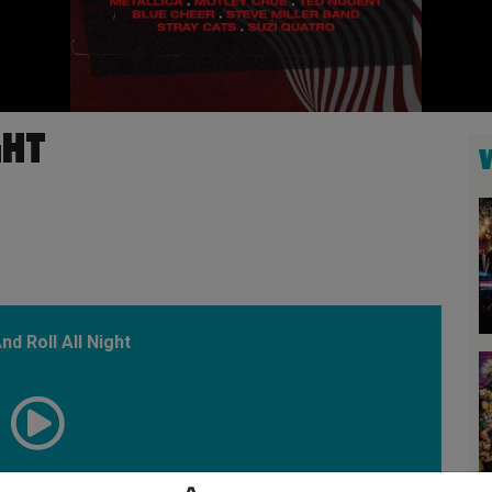
GHT
nd Roll All Night
00:58:54