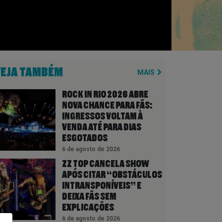
VEJA TAMBÉM
MAIS
ROCK IN RIO 2026 ABRE
NOVA CHANCE PARA FÃS:
INGRESSOS VOLTAM À
VENDA ATÉ PARA DIAS
ESGOTADOS
6 de agosto de 2026
ZZ TOP CANCELA SHOW
APÓS CITAR “OBSTÁCULOS
INTRANSPONÍVEIS” E
DEIXA FÃS SEM
EXPLICAÇÕES
6 de agosto de 2026