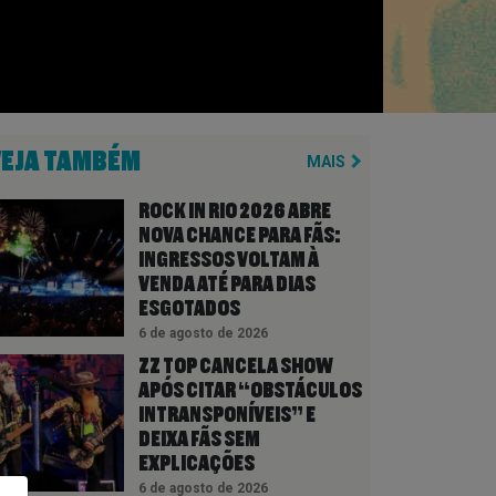
VEJA TAMBÉM
MAIS
ROCK IN RIO 2026 ABRE
NOVA CHANCE PARA FÃS:
INGRESSOS VOLTAM À
VENDA ATÉ PARA DIAS
ESGOTADOS
6 de agosto de 2026
ZZ TOP CANCELA SHOW
APÓS CITAR “OBSTÁCULOS
INTRANSPONÍVEIS” E
DEIXA FÃS SEM
EXPLICAÇÕES
6 de agosto de 2026