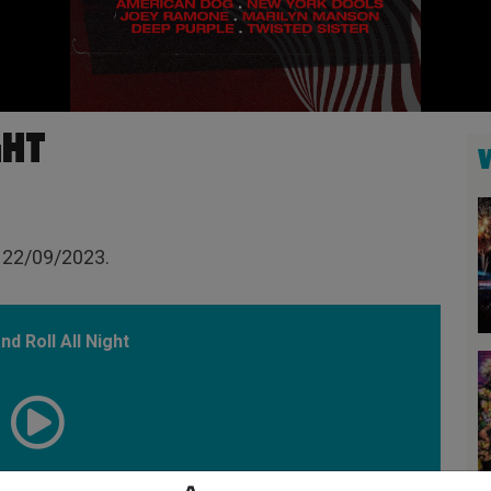
GHT
 22/09/2023.
nd Roll All Night
00:59:35