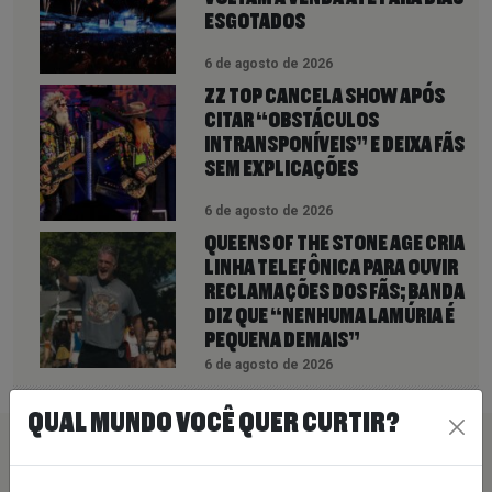
ESGOTADOS
6 de agosto de 2026
ZZ TOP CANCELA SHOW APÓS
CITAR “OBSTÁCULOS
INTRANSPONÍVEIS” E DEIXA FÃS
SEM EXPLICAÇÕES
6 de agosto de 2026
QUEENS OF THE STONE AGE CRIA
LINHA TELEFÔNICA PARA OUVIR
RECLAMAÇÕES DOS FÃS; BANDA
DIZ QUE “NENHUMA LAMÚRIA É
PEQUENA DEMAIS”
6 de agosto de 2026
QUAL MUNDO VOCÊ QUER CURTIR?
PEÇA SUA MÚSICA