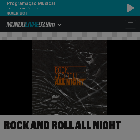
Programação Musical
com Renan Zamilian
 SK8ER BOI
ROCK AND ROLL ALL NIGHT