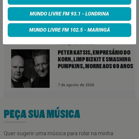
NEIL YOUNG ANUNCIA ÁLBUM
MUNDO LIVRE FM 93.1 - LONDRINA
‘SECOND SONG’ E LANÇA FAIXA
DE 11 MINUTOS QUE ANTECIPA
NOVA FASE COM OS CHROME
MUNDO LIVRE FM 102.5 - MARINGÁ
HEARTS
7 de agosto de 2026
PETER KATSIS, EMPRESÁRIO DO
KORN, LIMP BIZKIT E SMASHING
PUMPKINS, MORRE AOS 69 ANOS
7 de agosto de 2026
PEÇA SUA MÚSICA
Quer sugerir uma música para rolar na minha