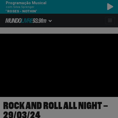
Programação Musical
com Silvia Sprenger
N' ROSES - NOTHIN'
ROCK AND ROLL ALL NIGHT –
29/03/24