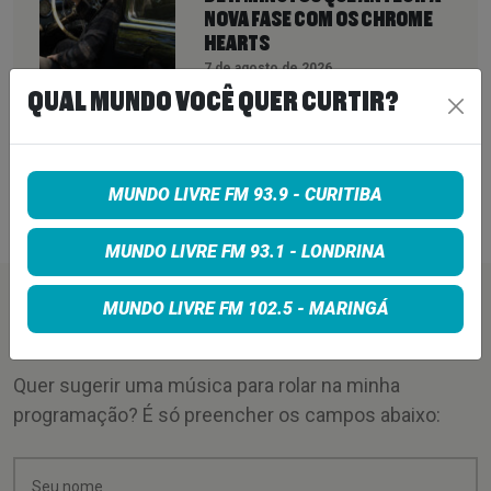
NOVA FASE COM OS CHROME
HEARTS
7 de agosto de 2026
QUAL MUNDO VOCÊ QUER CURTIR?
PETER KATSIS, EMPRESÁRIO DO
KORN, LIMP BIZKIT E SMASHING
PUMPKINS, MORRE AOS 69 ANOS
MUNDO LIVRE FM 93.9 - CURITIBA
7 de agosto de 2026
MUNDO LIVRE FM 93.1 - LONDRINA
MUNDO LIVRE FM 102.5 - MARINGÁ
PEÇA SUA MÚSICA
Quer sugerir uma música para rolar na minha
programação? É só preencher os campos abaixo: