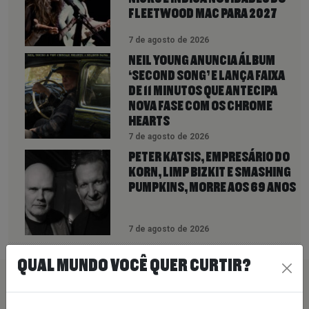
FLEETWOOD MAC PARA 2027
7 de agosto de 2026
NEIL YOUNG ANUNCIA ÁLBUM
‘SECOND SONG’ E LANÇA FAIXA
DE 11 MINUTOS QUE ANTECIPA
NOVA FASE COM OS CHROME
HEARTS
7 de agosto de 2026
PETER KATSIS, EMPRESÁRIO DO
KORN, LIMP BIZKIT E SMASHING
PUMPKINS, MORRE AOS 69 ANOS
7 de agosto de 2026
QUAL MUNDO VOCÊ QUER CURTIR?
PEÇA SUA MÚSICA