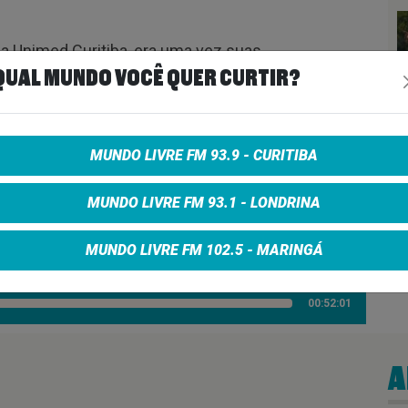
 a Unimed Curitiba, era uma vez suas
unimed.com.br
QUAL MUNDO VOCÊ QUER CURTIR?
ra sua aventura está aqui.
MUNDO LIVRE FM 93.9 - CURITIBA
ND RUN 04/01/25
MUNDO LIVRE FM 93.1 - LONDRINA
MUNDO LIVRE FM 102.5 - MARINGÁ
00:52:01
A