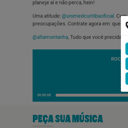
planeje aí e não perca, hein!
Uma atitude:
@unimedcuritibaoficial
. Com
preocupações. Contrate agora em: quero
@altamontanha
, Tudo que você precida pa
ROCK A
00:00:00
PEÇA SUA MÚSICA