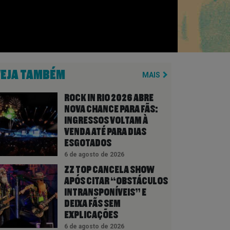
VEJA TAMBÉM
MAIS
ROCK IN RIO 2026 ABRE
NOVA CHANCE PARA FÃS:
INGRESSOS VOLTAM À
VENDA ATÉ PARA DIAS
ESGOTADOS
6 de agosto de 2026
ZZ TOP CANCELA SHOW
APÓS CITAR “OBSTÁCULOS
INTRANSPONÍVEIS” E
DEIXA FÃS SEM
EXPLICAÇÕES
6 de agosto de 2026