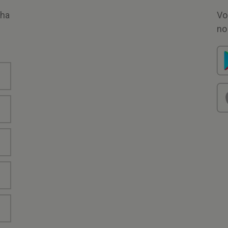
nha
Vo
no