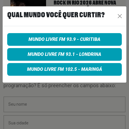
ROCK IN RIO 2026 ABRE NOVA
CHANCE PARA FÃS: INGRESSOS
QUAL MUNDO VOCÊ QUER CURTIR?
VOLTAM À VENDA ATÉ PARA DIAS
ESGOTADOS
6 de agosto de 2026
MUNDO LIVRE FM 93.9 - CURITIBA
MUNDO LIVRE FM 93.1 - LONDRINA
PEÇA SUA MÚSICA
MUNDO LIVRE FM 102.5 - MARINGÁ
Quer sugerir uma música para rolar na minha
programação? É só preencher os campos abaixo: