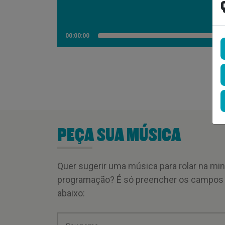
00:00:00
PEÇA SUA MÚSICA
Quer sugerir uma música para rolar na mi
programação? É só preencher os campos
abaixo: