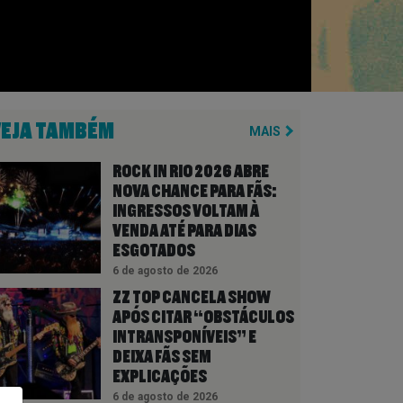
VEJA TAMBÉM
MAIS
ROCK IN RIO 2026 ABRE
NOVA CHANCE PARA FÃS:
INGRESSOS VOLTAM À
VENDA ATÉ PARA DIAS
ESGOTADOS
6 de agosto de 2026
ZZ TOP CANCELA SHOW
APÓS CITAR “OBSTÁCULOS
INTRANSPONÍVEIS” E
DEIXA FÃS SEM
EXPLICAÇÕES
6 de agosto de 2026