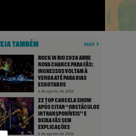
VEJA TAMBÉM
MAIS
ROCK IN RIO 2026 ABRE
NOVA CHANCE PARA FÃS:
INGRESSOS VOLTAM À
VENDA ATÉ PARA DIAS
ESGOTADOS
6 de agosto de 2026
ZZ TOP CANCELA SHOW
APÓS CITAR “OBSTÁCULOS
INTRANSPONÍVEIS” E
DEIXA FÃS SEM
EXPLICAÇÕES
6 de agosto de 2026