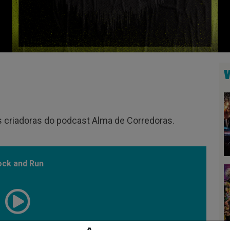
s criadoras do podcast Alma de Corredoras.
ock and Run
00:13:40