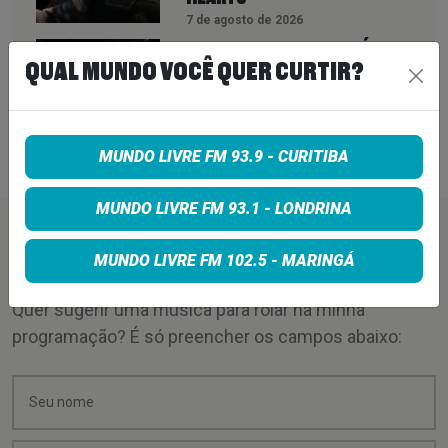
7 de agosto de 2026
PETER KATSIS, EMPRESÁRIO DO
QUAL MUNDO VOCÊ QUER CURTIR?
KORN, LIMP BIZKIT E SMASHING
PUMPKINS, MORRE AOS 69 ANOS
MUNDO LIVRE FM 93.9 - CURITIBA
7 de agosto de 2026
MUNDO LIVRE FM 93.1 - LONDRINA
PEÇA SUA MÚSICA
MUNDO LIVRE FM 102.5 - MARINGÁ
Quer sugerir uma música para rolar na minha
programação? É só preencher os campos abaixo: