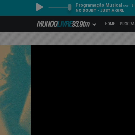
Programação Musical
com Sil
NO DOUBT - JUST A GIRL
HOME
PROGR