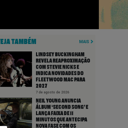
VEJA TAMBÉM
MAIS
LINDSEY BUCKINGHAM
REVELA REAPROXIMAÇÃO
COM STEVIE NICKS E
INDICA NOVIDADES DO
FLEETWOOD MAC PARA
2027
7 de agosto de 2026
NEIL YOUNG ANUNCIA
ÁLBUM ‘SECOND SONG’ E
LANÇA FAIXA DE 11
MINUTOS QUE ANTECIPA
NOVA FASE COM OS