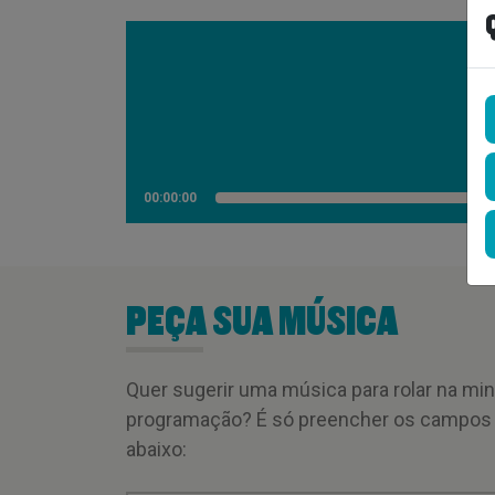
R
00:00:00
PEÇA SUA MÚSICA
Quer sugerir uma música para rolar na mi
programação? É só preencher os campos
abaixo: