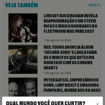
VEJA TAMBÉM
MAIS
LINDSEY BUCKINGHAM REVELA
REAPROXIMAÇÃO COM STEVIE
NICKS E INDICA NOVIDADES DO
FLEETWOOD MAC PARA 2027
7 de agosto de 2026
NEIL YOUNG ANUNCIA ÁLBUM
‘SECOND SONG’ E LANÇA FAIXA
DE 11 MINUTOS QUE ANTECIPA
NOVA FASE COM OS CHROME
HEARTS
7 de agosto de 2026
PETER KATSIS, EMPRESÁRIO DO
KORN, LIMP BIZKIT E SMASHING
PUMPKINS, MORRE AOS 69 ANOS
QUAL MUNDO VOCÊ QUER CURTIR?
7 de agosto de 2026