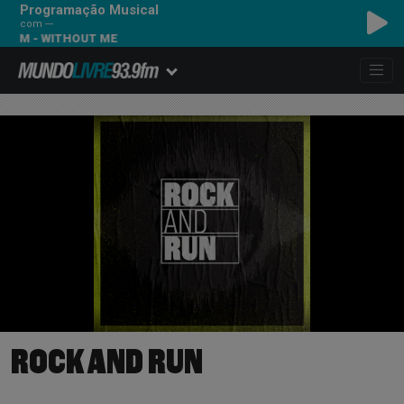
Programação Musical
com ---
EM - WITHOUT ME
ROCK AND RUN