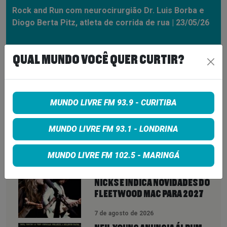
Rock and Run com neurocirurgião Dr. Luis Borba e
Diogo Berta Pitz, atleta de corrida de rua | 23/05/26
QUAL MUNDO VOCÊ QUER CURTIR?
00:00:00
00:53:47
MUNDO LIVRE FM 93.9 - CURITIBA
MUNDO LIVRE FM 93.1 - LONDRINA
VEJA TAMBÉM
MAIS
MUNDO LIVRE FM 102.5 - MARINGÁ
LINDSEY BUCKINGHAM REVELA
REAPROXIMAÇÃO COM STEVIE
NICKS E INDICA NOVIDADES DO
FLEETWOOD MAC PARA 2027
7 de agosto de 2026