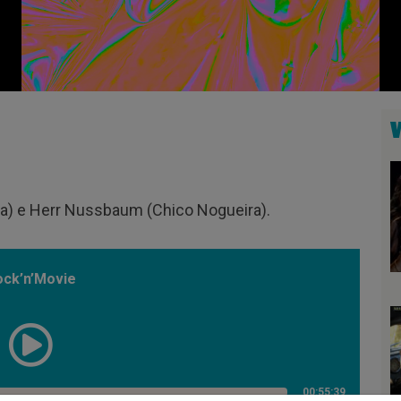
ira) e Herr Nussbaum (Chico Nogueira).
ock’n’Movie
00:55:39