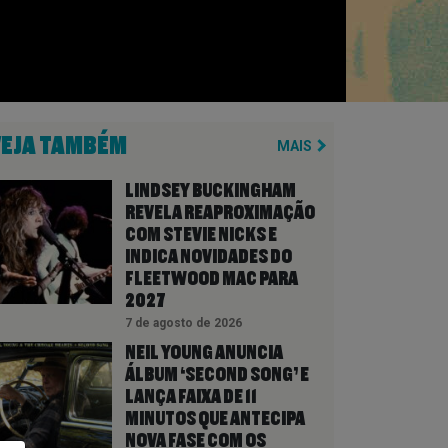
VEJA TAMBÉM
MAIS
LINDSEY BUCKINGHAM
REVELA REAPROXIMAÇÃO
COM STEVIE NICKS E
INDICA NOVIDADES DO
FLEETWOOD MAC PARA
2027
7 de agosto de 2026
NEIL YOUNG ANUNCIA
ÁLBUM ‘SECOND SONG’ E
LANÇA FAIXA DE 11
MINUTOS QUE ANTECIPA
NOVA FASE COM OS