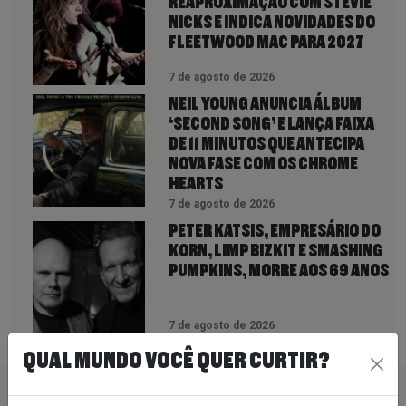
REAPROXIMAÇÃO COM STEVIE
NICKS E INDICA NOVIDADES DO
FLEETWOOD MAC PARA 2027
7 de agosto de 2026
NEIL YOUNG ANUNCIA ÁLBUM
‘SECOND SONG’ E LANÇA FAIXA
DE 11 MINUTOS QUE ANTECIPA
NOVA FASE COM OS CHROME
HEARTS
7 de agosto de 2026
PETER KATSIS, EMPRESÁRIO DO
KORN, LIMP BIZKIT E SMASHING
PUMPKINS, MORRE AOS 69 ANOS
7 de agosto de 2026
QUAL MUNDO VOCÊ QUER CURTIR?