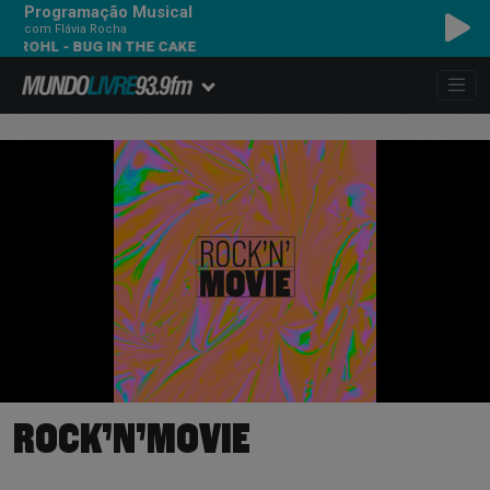
Programação Musical
com Flávia Rocha
GROHL - BUG IN THE CAKE
ROCK’N’MOVIE