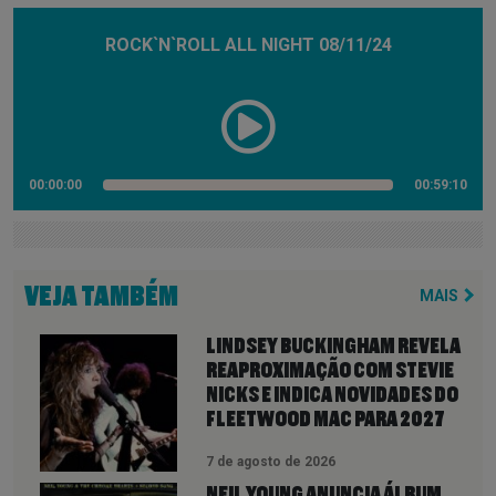
ROCK`N`ROLL ALL NIGHT 08/11/24
00:00:00
00:59:10
VEJA TAMBÉM
MAIS
LINDSEY BUCKINGHAM REVELA
REAPROXIMAÇÃO COM STEVIE
NICKS E INDICA NOVIDADES DO
FLEETWOOD MAC PARA 2027
7 de agosto de 2026
NEIL YOUNG ANUNCIA ÁLBUM