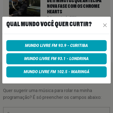
DE 11 MINUTOS QUE ANTECIPA
NOVA FASE COM OS CHROME
HEARTS
7 de agosto de 2026
QUAL MUNDO VOCÊ QUER CURTIR?
PETER KATSIS, EMPRESÁRIO DO
KORN, LIMP BIZKIT E SMASHING
PUMPKINS, MORRE AOS 69 ANOS
MUNDO LIVRE FM 93.9 - CURITIBA
7 de agosto de 2026
MUNDO LIVRE FM 93.1 - LONDRINA
MUNDO LIVRE FM 102.5 - MARINGÁ
PEÇA SUA MÚSICA
Quer sugerir uma música para rolar na minha
programação? É só preencher os campos abaixo: