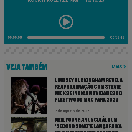
ROCK`N`ROLL ALL NIGHT 10/10/25
00:00:00
00:58:48
VEJA TAMBÉM
MAIS
LINDSEY BUCKINGHAM REVELA
REAPROXIMAÇÃO COM STEVIE
NICKS E INDICA NOVIDADES DO
FLEETWOOD MAC PARA 2027
7 de agosto de 2026
NEIL YOUNG ANUNCIA ÁLBUM
‘SECOND SONG’ E LANÇA FAIXA