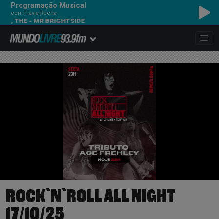
Programação Musical
com Flávia Rocha
S, THE - MR BRIGHTSIDE
ROCK`N`ROLL ALL NIGHT
17/10/25