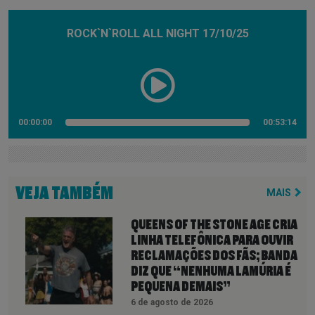
ROCK`N`ROLL ALL NIGHT 17/10/25
00:00:00
00:53:14
VEJA TAMBÉM
MAIS
QUEENS OF THE STONE AGE CRIA
LINHA TELEFÔNICA PARA OUVIR
RECLAMAÇÕES DOS FÃS; BANDA
DIZ QUE “NENHUMA LAMÚRIA É
PEQUENA DEMAIS”
6 de agosto de 2026