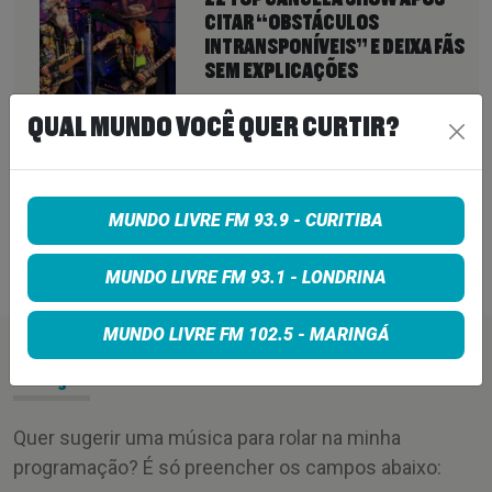
CITAR “OBSTÁCULOS
INTRANSPONÍVEIS” E DEIXA FÃS
SEM EXPLICAÇÕES
6 de agosto de 2026
QUAL MUNDO VOCÊ QUER CURTIR?
QUEENS OF THE STONE AGE CRIA
LINHA TELEFÔNICA PARA OUVIR
RECLAMAÇÕES DOS FÃS; BANDA
DIZ QUE “NENHUMA LAMÚRIA É
MUNDO LIVRE FM 93.9 - CURITIBA
PEQUENA DEMAIS”
6 de agosto de 2026
MUNDO LIVRE FM 93.1 - LONDRINA
MUNDO LIVRE FM 102.5 - MARINGÁ
PEÇA SUA MÚSICA
Quer sugerir uma música para rolar na minha
programação? É só preencher os campos abaixo: