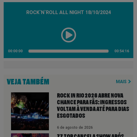
ROCK`N`ROLL ALL NIGHT 18/10/2024
00:00:00
00:54:16
VEJA TAMBÉM
MAIS
ROCK IN RIO 2026 ABRE NOVA
CHANCE PARA FÃS: INGRESSOS
VOLTAM À VENDA ATÉ PARA DIAS
ESGOTADOS
6 de agosto de 2026
ZZ TOP CANCELA SHOW APÓS