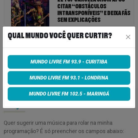
CITAR “OBSTÁCULOS
INTRANSPONÍVEIS” E DEIXA FÃS
SEM EXPLICAÇÕES
6 de agosto de 2026
QUAL MUNDO VOCÊ QUER CURTIR?
QUEENS OF THE STONE AGE CRIA
LINHA TELEFÔNICA PARA OUVIR
RECLAMAÇÕES DOS FÃS; BANDA
DIZ QUE “NENHUMA LAMÚRIA É
MUNDO LIVRE FM 93.9 - CURITIBA
PEQUENA DEMAIS”
6 de agosto de 2026
MUNDO LIVRE FM 93.1 - LONDRINA
MUNDO LIVRE FM 102.5 - MARINGÁ
PEÇA SUA MÚSICA
Quer sugerir uma música para rolar na minha
programação? É só preencher os campos abaixo: