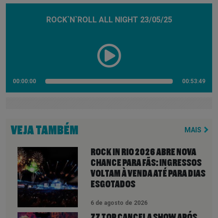
ROCK`N`ROLL ALL NIGHT 23/05/25
00:00:00
00:53:49
VEJA TAMBÉM
MAIS
ROCK IN RIO 2026 ABRE NOVA
CHANCE PARA FÃS: INGRESSOS
VOLTAM À VENDA ATÉ PARA DIAS
ESGOTADOS
6 de agosto de 2026
ZZ TOP CANCELA SHOW APÓS