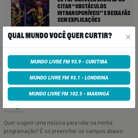
CITAR “OBSTÁCULOS
INTRANSPONÍVEIS” E DEIXA FÃS
SEM EXPLICAÇÕES
6 de agosto de 2026
QUAL MUNDO VOCÊ QUER CURTIR?
QUEENS OF THE STONE AGE CRIA
LINHA TELEFÔNICA PARA OUVIR
RECLAMAÇÕES DOS FÃS; BANDA
DIZ QUE “NENHUMA LAMÚRIA É
MUNDO LIVRE FM 93.9 - CURITIBA
PEQUENA DEMAIS”
6 de agosto de 2026
MUNDO LIVRE FM 93.1 - LONDRINA
MUNDO LIVRE FM 102.5 - MARINGÁ
PEÇA SUA MÚSICA
Quer sugerir uma música para rolar na minha
programação? É só preencher os campos abaixo: