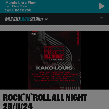
Mundo Livre Flow
com Diana Vieira
WE WILL ROCK YOU
ROCK`N`ROLL ALL NIGHT
29/11/24