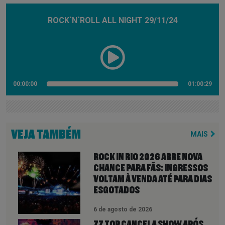
ROCK`N`ROLL ALL NIGHT 29/11/24
00:00:00
01:00:29
VEJA TAMBÉM
MAIS
ROCK IN RIO 2026 ABRE NOVA
CHANCE PARA FÃS: INGRESSOS
VOLTAM À VENDA ATÉ PARA DIAS
ESGOTADOS
6 de agosto de 2026
ZZ TOP CANCELA SHOW APÓS