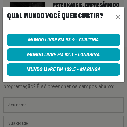
PETER KATSIS, EMPRESÁRIO DO
KORN, LIMP BIZKIT E SMASHING
QUAL MUNDO VOCÊ QUER CURTIR?
PUMPKINS, MORRE AOS 69 ANOS
7 de agosto de 2026
MUNDO LIVRE FM 93.9 - CURITIBA
MUNDO LIVRE FM 93.1 - LONDRINA
PEÇA SUA MÚSICA
MUNDO LIVRE FM 102.5 - MARINGÁ
Quer sugerir uma música para rolar na minha
programação? É só preencher os campos abaixo: