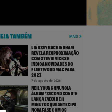
VEJA TAMBÉM
MAIS
LINDSEY BUCKINGHAM
REVELA REAPROXIMAÇÃO
COM STEVIE NICKS E
INDICA NOVIDADES DO
FLEETWOOD MAC PARA
2027
7 de agosto de 2026
NEIL YOUNG ANUNCIA
ÁLBUM ‘SECOND SONG’ E
LANÇA FAIXA DE 11
MINUTOS QUE ANTECIPA
NOVA FASE COM OS