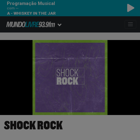
Programação Musical
com ---
CA - WHISKEY IN THE JAR
SHOCK ROCK