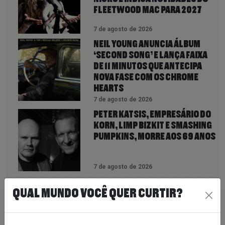
FLEETWOOD MAC PARA 2027
7 de agosto de 2026
NEIL YOUNG ANUNCIA ÁLBUM
‘SECOND SONG’ E LANÇA FAIXA
DE 11 MINUTOS QUE ANTECIPA
NOVA FASE COM OS CHROME
HEARTS
7 de agosto de 2026
PETER KATSIS, EMPRESÁRIO DO
KORN, LIMP BIZKIT E SMASHING
PUMPKINS, MORRE AOS 69 ANOS
7 de agosto de 2026
QUAL MUNDO VOCÊ QUER CURTIR?
PEÇA SUA MÚSICA