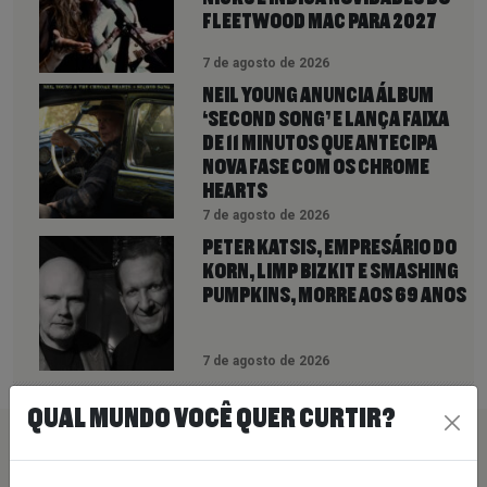
FLEETWOOD MAC PARA 2027
7 de agosto de 2026
NEIL YOUNG ANUNCIA ÁLBUM
‘SECOND SONG’ E LANÇA FAIXA
DE 11 MINUTOS QUE ANTECIPA
NOVA FASE COM OS CHROME
HEARTS
7 de agosto de 2026
PETER KATSIS, EMPRESÁRIO DO
KORN, LIMP BIZKIT E SMASHING
PUMPKINS, MORRE AOS 69 ANOS
7 de agosto de 2026
QUAL MUNDO VOCÊ QUER CURTIR?
PEÇA SUA MÚSICA