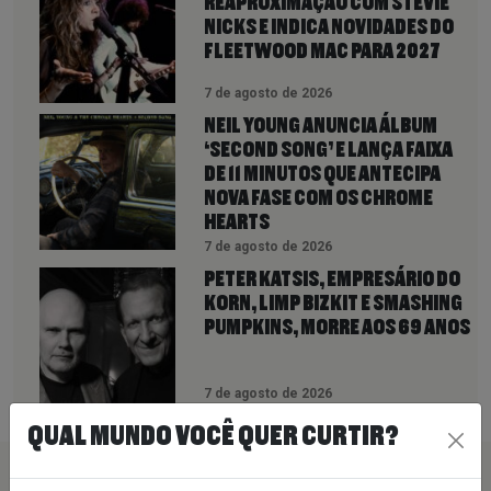
REAPROXIMAÇÃO COM STEVIE
NICKS E INDICA NOVIDADES DO
FLEETWOOD MAC PARA 2027
7 de agosto de 2026
NEIL YOUNG ANUNCIA ÁLBUM
‘SECOND SONG’ E LANÇA FAIXA
DE 11 MINUTOS QUE ANTECIPA
NOVA FASE COM OS CHROME
HEARTS
7 de agosto de 2026
PETER KATSIS, EMPRESÁRIO DO
KORN, LIMP BIZKIT E SMASHING
PUMPKINS, MORRE AOS 69 ANOS
7 de agosto de 2026
QUAL MUNDO VOCÊ QUER CURTIR?