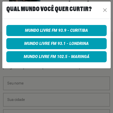
RECLAMAÇÕES DOS FÃS; BANDA
QUAL MUNDO VOCÊ QUER CURTIR?
DIZ QUE “NENHUMA LAMÚRIA É
PEQUENA DEMAIS”
6 de agosto de 2026
MUNDO LIVRE FM 93.9 - CURITIBA
PEÇA SUA MÚSICA
MUNDO LIVRE FM 93.1 - LONDRINA
MUNDO LIVRE FM 102.5 - MARINGÁ
Quer sugerir uma música para rolar na minha
programação? É só preencher os campos abaixo: