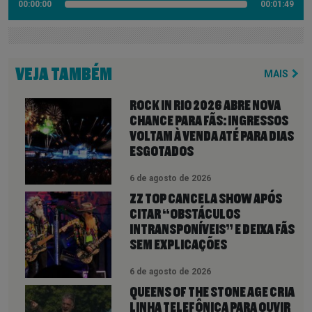
00:00:00
00:01:49
VEJA TAMBÉM
MAIS
ROCK IN RIO 2026 ABRE NOVA
CHANCE PARA FÃS: INGRESSOS
VOLTAM À VENDA ATÉ PARA DIAS
ESGOTADOS
6 de agosto de 2026
ZZ TOP CANCELA SHOW APÓS
CITAR “OBSTÁCULOS
INTRANSPONÍVEIS” E DEIXA FÃS
SEM EXPLICAÇÕES
6 de agosto de 2026
QUEENS OF THE STONE AGE CRIA
LINHA TELEFÔNICA PARA OUVIR