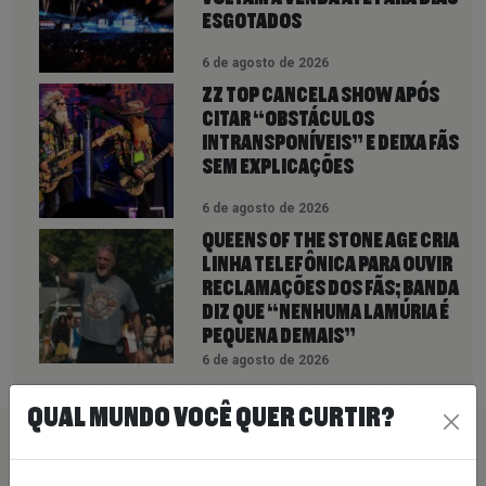
ESGOTADOS
6 de agosto de 2026
ZZ TOP CANCELA SHOW APÓS
CITAR “OBSTÁCULOS
INTRANSPONÍVEIS” E DEIXA FÃS
SEM EXPLICAÇÕES
6 de agosto de 2026
QUEENS OF THE STONE AGE CRIA
LINHA TELEFÔNICA PARA OUVIR
RECLAMAÇÕES DOS FÃS; BANDA
DIZ QUE “NENHUMA LAMÚRIA É
PEQUENA DEMAIS”
6 de agosto de 2026
QUAL MUNDO VOCÊ QUER CURTIR?
PEÇA SUA MÚSICA