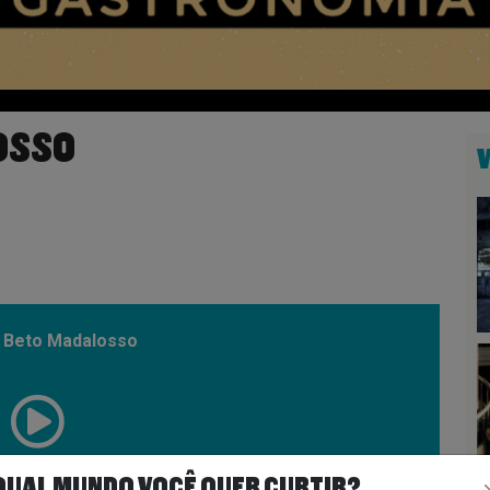
OSSO
: Beto Madalosso
00:17:27
QUAL MUNDO VOCÊ QUER CURTIR?