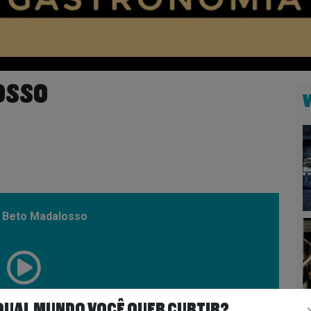
OSSO
: Beto Madalosso
00:21:37
QUAL MUNDO VOCÊ QUER CURTIR?