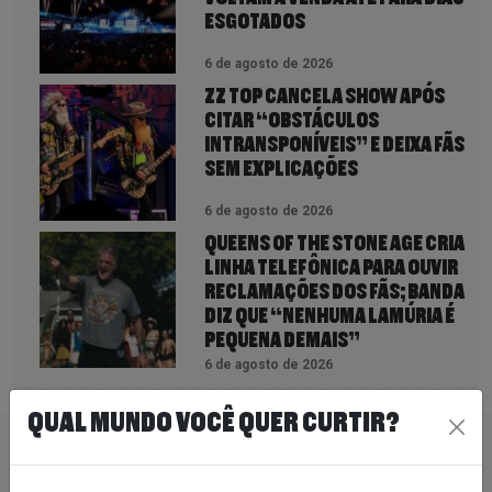
ESGOTADOS
6 de agosto de 2026
ZZ TOP CANCELA SHOW APÓS
CITAR “OBSTÁCULOS
INTRANSPONÍVEIS” E DEIXA FÃS
SEM EXPLICAÇÕES
6 de agosto de 2026
QUEENS OF THE STONE AGE CRIA
LINHA TELEFÔNICA PARA OUVIR
RECLAMAÇÕES DOS FÃS; BANDA
DIZ QUE “NENHUMA LAMÚRIA É
PEQUENA DEMAIS”
6 de agosto de 2026
QUAL MUNDO VOCÊ QUER CURTIR?
PEÇA SUA MÚSICA