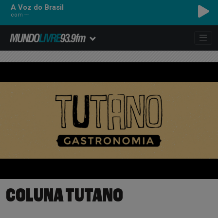
A Voz do Brasil
com ---
COLUNA TUTANO