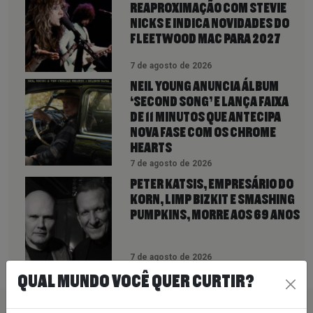
REAPROXIMAÇÃO COM STEVIE
NICKS E INDICA NOVIDADES DO
FLEETWOOD MAC PARA 2027
7 de agosto de 2026
NEIL YOUNG ANUNCIA ÁLBUM
‘SECOND SONG’ E LANÇA FAIXA
DE 11 MINUTOS QUE ANTECIPA
NOVA FASE COM OS CHROME
HEARTS
7 de agosto de 2026
PETER KATSIS, EMPRESÁRIO DO
KORN, LIMP BIZKIT E SMASHING
PUMPKINS, MORRE AOS 69 ANOS
7 de agosto de 2026
QUAL MUNDO VOCÊ QUER CURTIR?