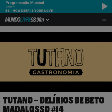
Programação Musical
com ---
EES - HOW DEEP IS YOUR LOVE
TUTANO – DELÍRIOS DE BETO
MADALOSSO #14