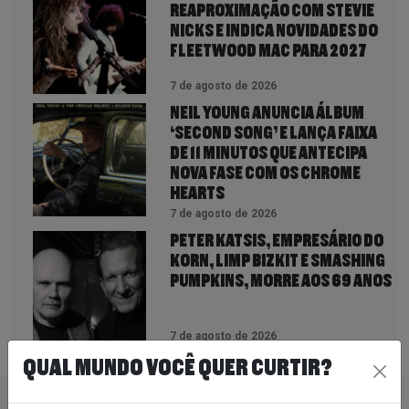
REAPROXIMAÇÃO COM STEVIE
NICKS E INDICA NOVIDADES DO
FLEETWOOD MAC PARA 2027
7 de agosto de 2026
NEIL YOUNG ANUNCIA ÁLBUM
‘SECOND SONG’ E LANÇA FAIXA
DE 11 MINUTOS QUE ANTECIPA
NOVA FASE COM OS CHROME
HEARTS
7 de agosto de 2026
PETER KATSIS, EMPRESÁRIO DO
KORN, LIMP BIZKIT E SMASHING
PUMPKINS, MORRE AOS 69 ANOS
7 de agosto de 2026
QUAL MUNDO VOCÊ QUER CURTIR?