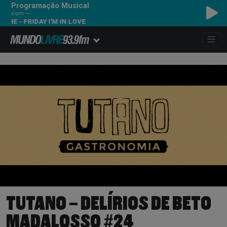
Programação Musical
com ---
FRIDAY I'M IN LOVE
TUTANO – DELÍRIOS DE BETO
MADALOSSO #24