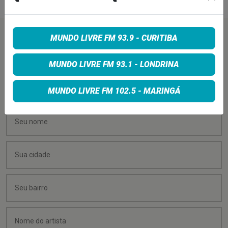
MUNDO LIVRE FM 93.9 - CURITIBA
PEÇA SUA MÚSICA
MUNDO LIVRE FM 93.1 - LONDRINA
Quer sugerir uma música para rolar na minha
programação? É só preencher os campos abaixo:
MUNDO LIVRE FM 102.5 - MARINGÁ