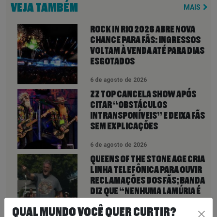
VEJA TAMBÉM
MAIS
ROCK IN RIO 2026 ABRE NOVA
CHANCE PARA FÃS: INGRESSOS
VOLTAM À VENDA ATÉ PARA DIAS
ESGOTADOS
6 de agosto de 2026
ZZ TOP CANCELA SHOW APÓS
CITAR “OBSTÁCULOS
INTRANSPONÍVEIS” E DEIXA FÃS
SEM EXPLICAÇÕES
6 de agosto de 2026
QUEENS OF THE STONE AGE CRIA
LINHA TELEFÔNICA PARA OUVIR
RECLAMAÇÕES DOS FÃS; BANDA
DIZ QUE “NENHUMA LAMÚRIA É
PEQUENA DEMAIS”
QUAL MUNDO VOCÊ QUER CURTIR?
6 de agosto de 2026