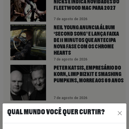
NICKS E INDICA NOVIDADES DO
FLEETWOOD MAC PARA 2027
7 de agosto de 2026
NEIL YOUNG ANUNCIA ÁLBUM
‘SECOND SONG’ E LANÇA FAIXA
DE 11 MINUTOS QUE ANTECIPA
NOVA FASE COM OS CHROME
HEARTS
7 de agosto de 2026
PETER KATSIS, EMPRESÁRIO DO
KORN, LIMP BIZKIT E SMASHING
PUMPKINS, MORRE AOS 69 ANOS
7 de agosto de 2026
QUAL MUNDO VOCÊ QUER CURTIR?
PEÇA SUA MÚSICA