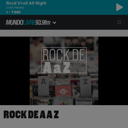
Rock'n'roll All Night
com Harley
D - TIME
ROCK DE A A Z