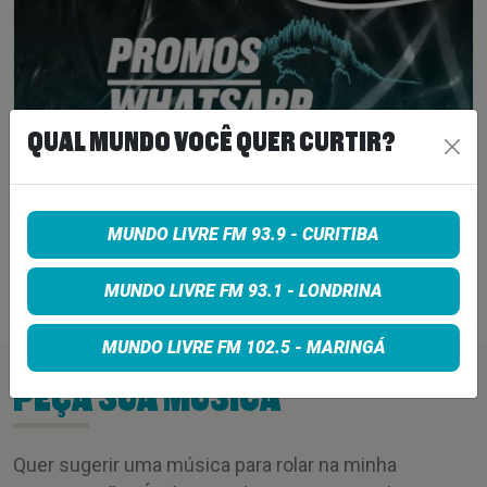
QUAL MUNDO VOCÊ QUER CURTIR?
PROMOS | WHATSAPP 93,9 FM
MUNDO LIVRE FM 93.9 - CURITIBA
01/01/2026 a 31/12/2026
Inscreva-se
>
MUNDO LIVRE FM 93.1 - LONDRINA
MUNDO LIVRE FM 102.5 - MARINGÁ
PEÇA SUA MÚSICA
Quer sugerir uma música para rolar na minha