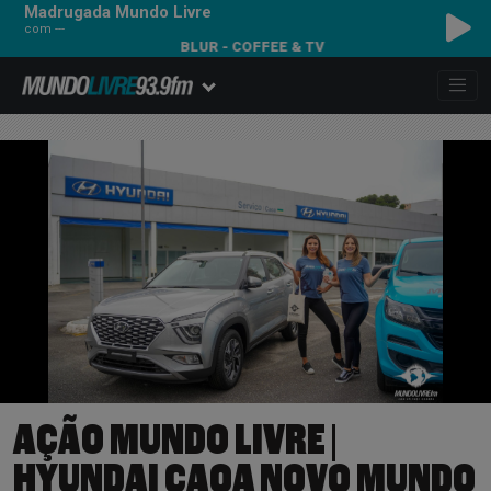
Madrugada Mundo Livre
com ---
 & TV
AÇÃO MUNDO LIVRE |
HYUNDAI CAOA NOVO MUNDO