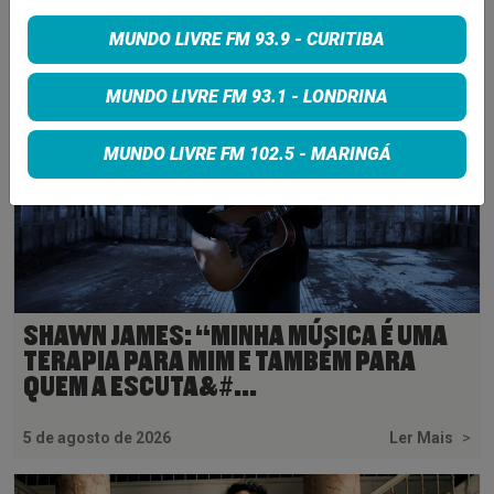
MUNDO LIVRE FM 93.9 - CURITIBA
MUNDO LIVRE FM 93.1 - LONDRINA
MUNDO LIVRE FM 102.5 - MARINGÁ
SHAWN JAMES: “MINHA MÚSICA É UMA
TERAPIA PARA MIM E TAMBÉM PARA
QUEM A ESCUTA&#...
5 de agosto de 2026
Ler Mais
>