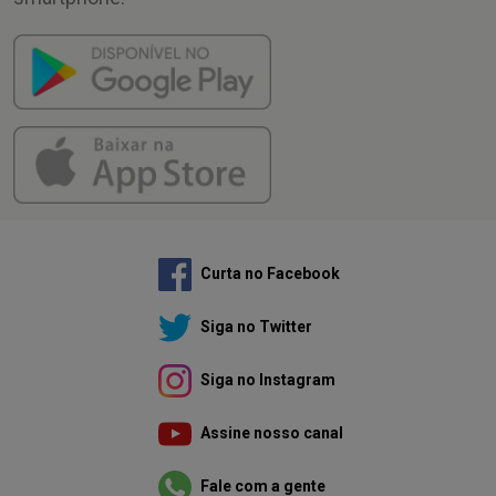
Curta no Facebook
Siga no Twitter
Siga no Instagram
Assine nosso canal
Fale com a gente