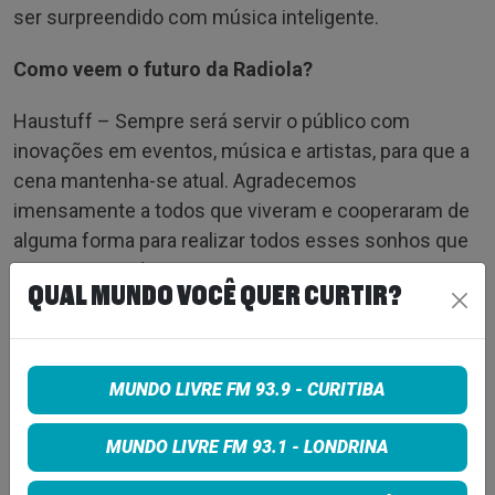
ser surpreendido com música inteligente.
Como veem o futuro da Radiola?
Haustuff – Sempre será servir o público com
inovações em eventos, música e artistas, para que a
cena mantenha-se atual. Agradecemos
imensamente a todos que viveram e cooperaram de
alguma forma para realizar todos esses sonhos que
vivemos e ainda vamos viver!
QUAL MUNDO VOCÊ QUER CURTIR?
Ten Yers of Dancing – Festa de 10 anos da Radiola
Records
MUNDO LIVRE FM 93.9 - CURITIBA
Local: Grand Mercure Curitiba Rayon (Rua Visconde
de Nácar, 1424 – Centro, Curitiba – PR)
MUNDO LIVRE FM 93.1 - LONDRINA
Data: sábado, 26/11