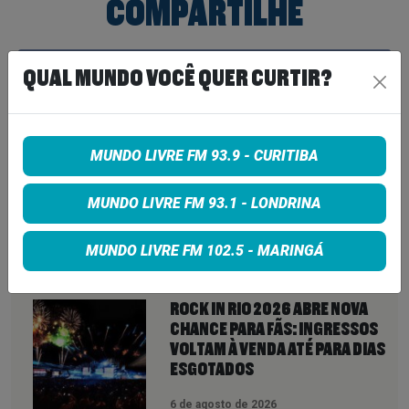
COMPARTILHE
Share on Facebook
QUAL MUNDO VOCÊ QUER CURTIR?
Share on Twitter
MUNDO LIVRE FM 93.9 - CURITIBA
Share on Google+
MUNDO LIVRE FM 93.1 - LONDRINA
MUNDO LIVRE FM 102.5 - MARINGÁ
VEJA TAMBÉM
MAIS
ROCK IN RIO 2026 ABRE NOVA
CHANCE PARA FÃS: INGRESSOS
VOLTAM À VENDA ATÉ PARA DIAS
ESGOTADOS
6 de agosto de 2026